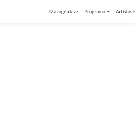
Ir
al
MazagónJazz
Programa
Artistas 
contenido