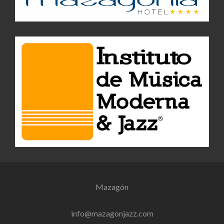
Mazagón
info@mazagonjazz.com