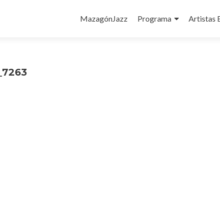
Ir
al
MazagónJazz
Programa
Artistas 
contenido
_7263