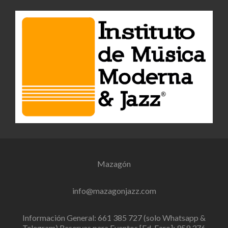
Mazagón
info@mazagonjazz.com
Información General: 661 385 727 (solo Whatsapp &
Telegram) Reservas para Eventos [Ed. Faro]: 959 376