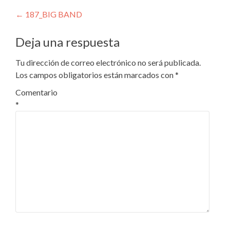
Navegación
←
187_BIG BAND
de
Deja una respuesta
entradas
Tu dirección de correo electrónico no será publicada.
Los campos obligatorios están marcados con
*
Comentario
*