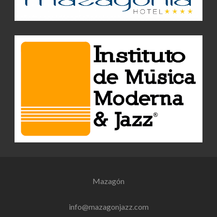
Mazagón
info@mazagonjazz.com