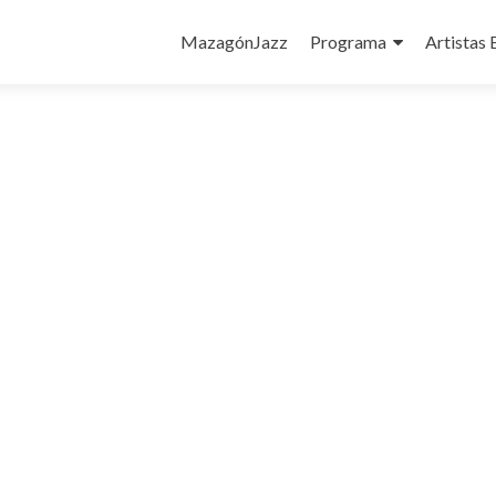
Ir
al
MazagónJazz
Programa
Artistas 
contenido