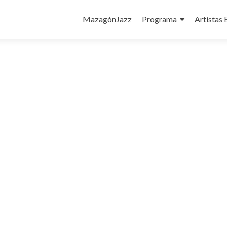
Ir
al
MazagónJazz
Programa
Artistas 
contenido