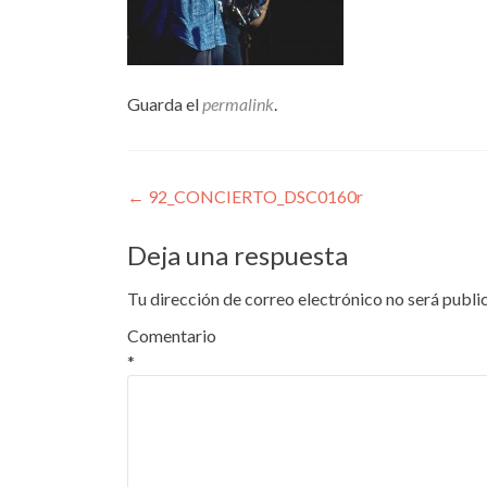
Guarda el
permalink
.
Navegación
←
92_CONCIERTO_DSC0160r
de
Deja una respuesta
entradas
Tu dirección de correo electrónico no será publi
Comentario
*