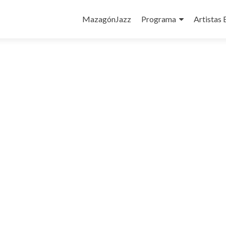
Ir
al
MazagónJazz
Programa
Artistas 
contenido