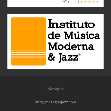
Mazagón
info@mazagonjazz.com