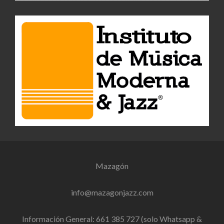
Mazagón
info@mazagonjazz.com
Información General: 661 385 727 (solo Whatsapp &