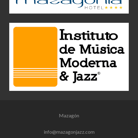
Mazagón
info@mazagonjazz.com