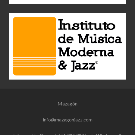
Mazagón
info@mazagonjazz.com