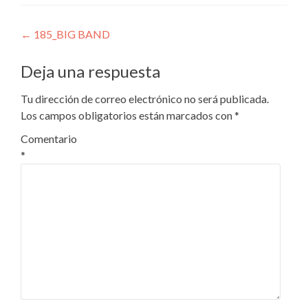
Navegación
←
185_BIG BAND
de
Deja una respuesta
entradas
Tu dirección de correo electrónico no será publicada.
Los campos obligatorios están marcados con
*
Comentario
*