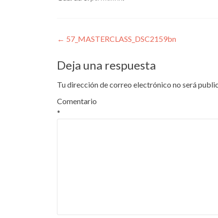
Navegación
←
57_MASTERCLASS_DSC2159bn
de
Deja una respuesta
entradas
Tu dirección de correo electrónico no será publi
Comentario
*