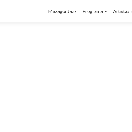
Ir
al
MazagónJazz
Programa
Artistas 
contenido