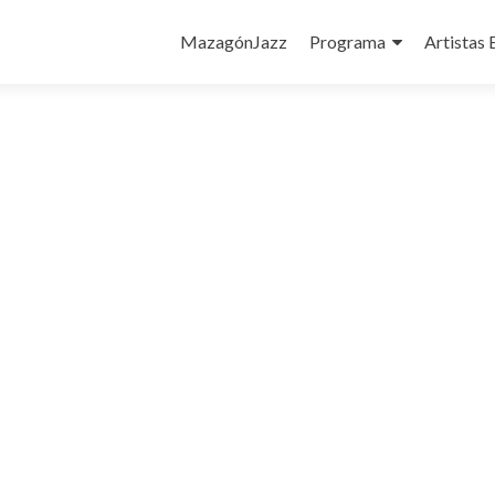
Ir
al
MazagónJazz
Programa
Artistas 
contenido