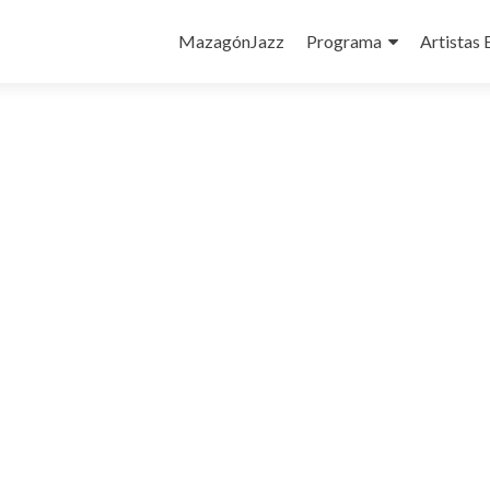
Ir
al
MazagónJazz
Programa
Artistas 
contenido