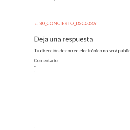
Navegación
←
80_CONCIERTO_DSC0032r
de
Deja una respuesta
entradas
Tu dirección de correo electrónico no será publi
Comentario
*