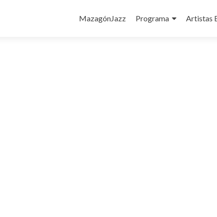
Ir
al
MazagónJazz
Programa
Artistas 
contenido