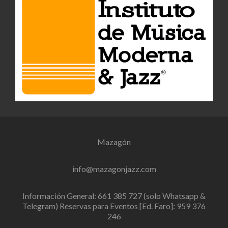
Mazagón
info@mazagonjazz.com
Información General: 661 385 727 (solo Whatsapp &
Telegram) Reservas para Eventos [Ed. Faro]: 959 376
246