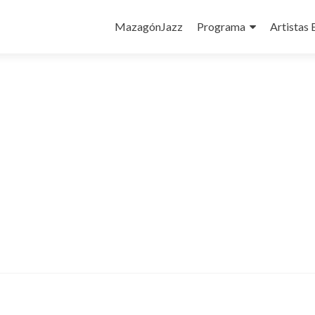
Ir
al
MazagónJazz
Programa
Artistas 
contenido