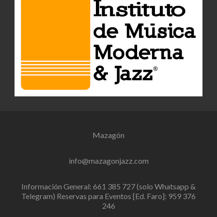
Mazagón
info@mazagonjazz.com
Información General: 661 385 727 (solo Whatsapp &
Telegram) Reservas para Eventos [Ed. Faro]: 959 376
246