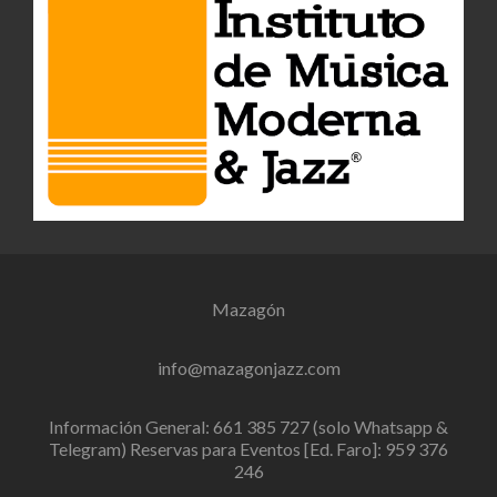
Mazagón
info@mazagonjazz.com
Información General: 661 385 727 (solo Whatsapp &
Telegram) Reservas para Eventos [Ed. Faro]: 959 376
246