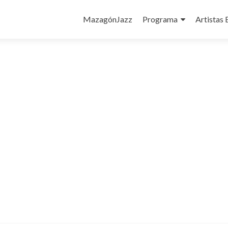
Ir
al
MazagónJazz
Programa
Artistas 
contenido