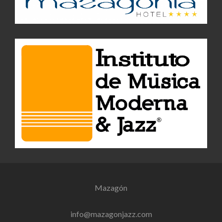
Mazagón
info@mazagonjazz.com