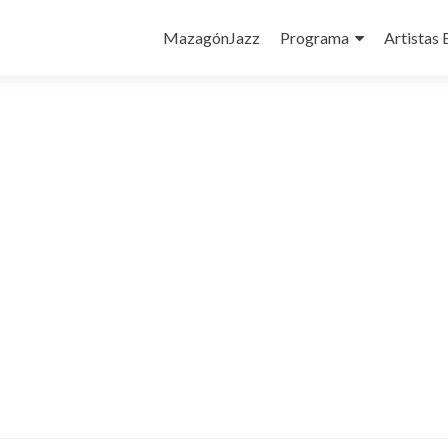
Ir
al
MazagónJazz
Programa
Artistas 
contenido