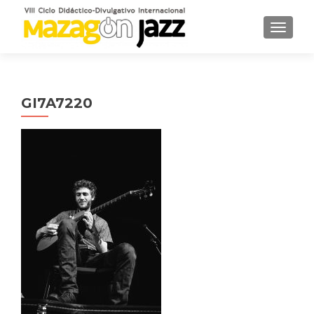
CAMBI
GI7A7220