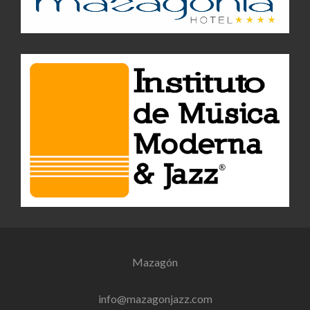
Mazagón
info@mazagonjazz.com